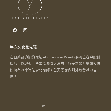
Facebook
Instagram
半永久化妝先驅
在日系舒適簡約環境中，Careyou Beauty為每位客戶設計
眉形，以輕柔手法塑造濃眉大眼的自然美素顏！讓顧客仿
如擁有24小時貼身化妝師，全天候從內到外散發魅力自
信！
語言