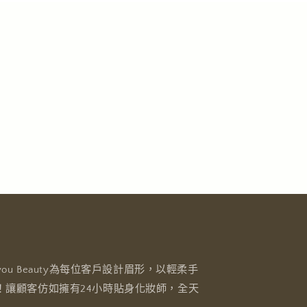
ou Beauty為每位客戶設計眉形，以輕柔手
！讓顧客仿如擁有24小時貼身化妝師，全天